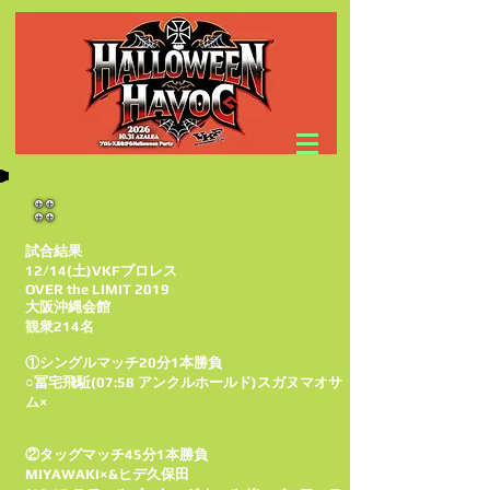
試合結果
12/14(土)VKFプロレス
OVER the LIMIT 2019
大阪沖縄会館
観衆214名
️①シングルマッチ20分1本勝負
○冨宅飛駈(07:58 アンクルホールド)スガヌマオサ
ム×
②タッグマッチ45分1本勝負
MIYAWAKI×&ヒデ久保田