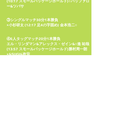
(10:17 スモールパッケージホールド)○バッファロ
ー&ツバサ
③シングルマッチ30分1本勝負
×小杉研太 (12:17 足4の字固め) 金本浩二○
④6人タッグマッチ20分1本勝負
エル・リンダマン&アレックス・ゼイン&○進 祐哉
(13:57 スモールパッケージホールド)勝村周一朗
×&SUGI&政宗
⑤8人タッグマッチ60分1本勝負
兼平大介&谷口弘晃&エイサー8×&TORU
(17:02 片エビ固め)石田慎也
&PSYCHO&CHANGO&○ゴア
#VKF
© 2023 by
LUNA
FESTIVAL