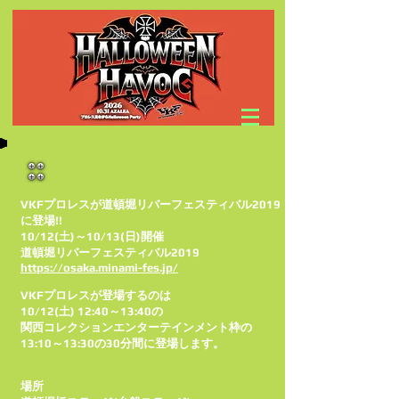
VKFプロレスが道頓堀リバーフェスティバル2019
に登場!!
10/12(土)～10/13(日)開催
道頓堀リバーフェスティバル2019
https://osaka.minami-fes.jp/
VKFプロレスが登場するのは
10/12(土) 12:40～13:40の
関西コレクションエンターテインメント枠の
13:10～13:30の30分間に登場します。
場所