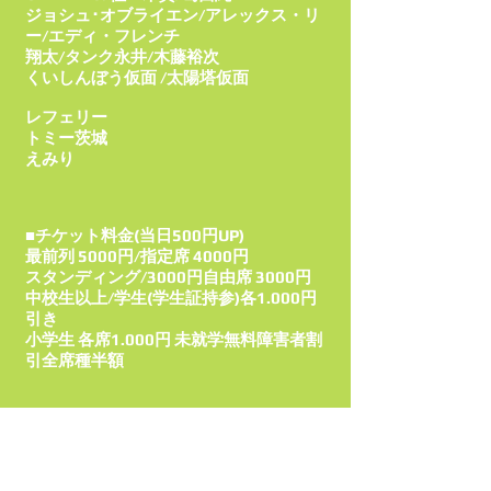
ジョシュ･オブライエン/アレックス・リ
ー/エディ・フレンチ
翔太/タンク永井/
木藤裕次
くいしんぼう仮面 /太陽塔仮面
レフェリー
トミー茨城
えみり
■チケット料金(当日500円UP)
最前列 5000円/指定席 4000円
スタンディング/3000円自由席 3000円
中校生以上/学生(学生証持参)各1.000円
引き
小学生 各席1.000円 未就学無料障害者割
引全席種半額
■取置き予約受付中参戦選手各ブログ･
twitter･facebookのメッセージからまた
は
vkf4life@yahoo.co.jp
(お名前･席種･枚
数を記入)