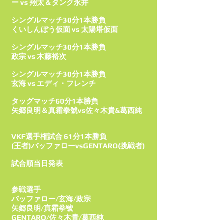
ー vs 翔太＆タンク永井
シングルマッチ30分1本勝負
くいしんぼう仮面 vs 太陽塔仮面
シングルマッチ30分1本勝負
政宗 vs 木藤裕次
シングルマッチ30分1本勝負
玄海 vs エディ・フレンチ
タッグマッチ60分1本勝負
矢郷良明＆真霜拳號vs佐々木貴&葛西純
VKF選手権試合 61分1本勝負
(王者)バッファローvsGENTARO(挑戦者)
試合順当日発表
参戦選手
バッファロー/玄海/政宗
矢郷良明/真霜拳號
GENTARO/佐々木貴/葛西純