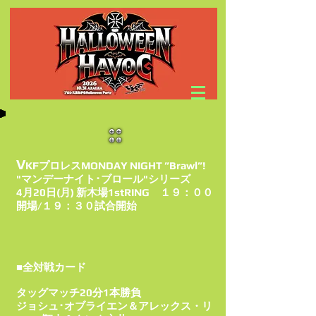
V
KFプロレスMONDAY NIGHT ”Brawl”!
"マンデーナイト･ブロール"シリーズ
4月20日(月) 新木場1stRING １９：００
開場/１９：３０試合開始
■全対戦カード
タッグマッチ20分1本勝負
ジョシュ･オブライエン＆アレックス・リ