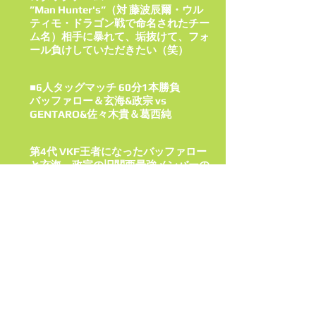
”Man Hunter's”（対 藤波辰爾・ウル
ティモ・ドラゴン戦で命名されたチー
ム名）相手に暴れて、垢抜けて、フォ
ール負けしていただきたい（笑）
■6人タッグマッチ 60分1本勝負
バッファロー＆玄海&政宗 vs
GENTARO&佐々木貴＆葛西純
第4代 VKF王者になったバッファロー
と玄海、政宗の旧関西最強メンバーの
チームが、現在のVKFコーポレート側
のベストメンバーで、私のmBsと対立
しているのだが、ここにFreedoms勢
か加わって、VKFは３つの勢力図とな
った。
Freedoms勢は前回大会に佐々木貴、
葛西純、GENTAROのFreedoms最強
三人衆で乗り込んできて、
MIYAWAKI、玄海、政宗組を撃退し、
今回もその最強三人衆で、バッファロ
ー、玄海、政宗組の旧関西・VKFコー