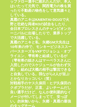
ッファロー選手に敗れたんだが、本人
はいたって元気で、関西電力の株を買
ったり不動産の物色をして意気揚々と
している。
真霜のアニキはKAIENTAI-DOJOで火
野と壮絶な両者KOの試合をしたり、
全日本プロレスさんのチャンピオンカ
ーニバルに出場したりで、業界トップ
で大活躍している。
真霜のアニキと私、矢郷GM大先生は
10年来の仲で、モンキービジネススー
パースターズをVKFでジョシュ・オブ
ライエン、雫有希と結成しているが
（雫有希の姐さんはマーベラスさんに
入団したのでスケジュールが合わず欠
席）、組めば大概の相手は撃沈できる
と自負している。我ながら2人が並ぶ
とかなりカッコいい（笑）
対戦相手のヤス久保田・ヒデ久保田の
クボブラだが、正直、よいチームだし
良い選手だけど、なんか便利屋的なイ
メージが付いてしまってて、安っぽ
い。勿体無いから、矢郷・真霜の最強
のタッグチーム