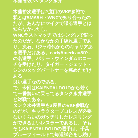
木藤 裕次 vs タンク永井
木藤裕次選手は2度目のVKF参戦で、
私とはSMASH・WNCで知り合ったの
だが、あんなにマイクで喋る選手とは
知らなかったし、
WNCラストマッチではシングルで闘っ
たのだが、なかなかの手練れ選手であ
り、流石、Iジャ時代からのキャリアあ
る選手だけある。earlyAmerican80's
の名選手、バリー・ウィンダムのコー
チを受けたり、タイガー・ジェット・
シンのタッグパートナーを務めただけ
ある
良い選手なのである。
で、今回はKAIENTAI-DOJOから若く
て一番勢いに乗ってるタンク永井選手
と対戦である。
タンク永井選手も2度目のVKF参戦な
のだが、キャラクタープロレスが必要
ないくらいのガッチリしたレスリング
ができるよいレスラーであるし、そも
そもKAIENTAI-DOJOの選手は、千葉
ブルーフィールドで毎週試合をし続け