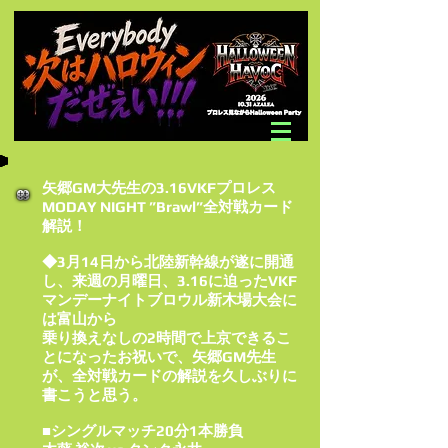
矢郷GM大先生の3.16VKFプロレス
MODAY NIGHT ”Brawl”全対戦カード
解説！
◆3月14日から北陸新幹線が遂に開通
し、来週の月曜日、3.16に迫ったVKF
マンデーナイトブロウル新木場大会に
は富山から
乗り換えなしの2時間で上京できるこ
とになったお祝いで、矢郷GM先生
が、全対戦カードの解説を久しぶりに
書こうと思う。
■シングルマッチ20分1本勝負