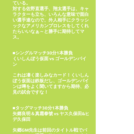
ている。
対する佐野直選手、翔太選手は、キャ
ラクターも立ち、いろんな意味で面白
い選手達なので、外人相手にクラッシ
ックなアメリカンプロレスをしてくれ
たらいいなぁ～と勝手に期待してマ
ス。
■シングルマッチ30分1本勝負
くいしんぼう仮面 vs ゴールデンパイ
ン
これは凄く楽しみなカード！くいしん
ぼう仮面は鉄板だし、ゴールデンパイ
ンは噂をよく聞いてますから期待、必
見の試合ですな！
■タッグマッチ30分1本勝負
矢郷良明＆真霜拳號 vs ヤス久保田&ヒ
デ久保田
矢郷GM先生は前回のタイトル戦でバ