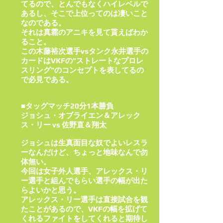
てるので、とんでもなくハイレベルで
あるし、そこで上位ってのは凄いこと
なのである。
それは真霜のアニキを見て貰えばわか
ること。
この木藤裕次選手vsタンク永井選手の
カードはVKFの”ストレートなプロレ
スリング”のコンセプトを表してるの
で必見である。
■タッグマッチ20分1本勝負
ジョシュ・オブライエン＆アレック
ス・リー vs 佐野直＆翔太
ジョシュは生真面目な奴でよいレスラ
ーなんだけど、ちょっと地味なんで勿
体無い。
今回は女子外人選手、アレックス・リ
ー選手と組んでもらい選手の幅が出た
らよいかと思う。
アレックス・リー選手は直接試合を観
たことがあるので、VKFの幅を拡げて
くれるファイトをしてくれると期待し