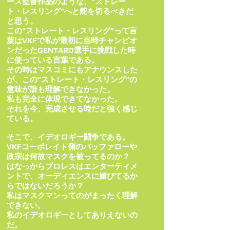
ース監督作品のような、”ストレー
ト・レスリング”へと舵を切るべきだ
と思う。
この”ストレート・レスリング”って言
葉はVKFで私が最初に当時チャンピオ
ンだったGENTARO選手に挑戦した時
に使っている言葉である。
その時はマスコミにもアナウンスした
が、この”ストレート・レスリング”の
意味が誰も理解できなかった。
私も完全に体現できてなかった。
それを今、完成させる時だと強く感じ
ている。
そこで、イデオロギー闘争である。
VKFコーポレイト側のバッファローや
政宗は何故マスクを被ってるのか？
はなっからプロレスはエンターティメ
ントで、オーディエンスに媚びてるか
らではないだろうか？
私はマスクマンってのがまったく理解
できない。
私のイデオロギーとしてありえないの
だ。