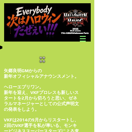
矢郷良明GMからの
新年オフィシャルアナウンスメント。
ヘローエブリワン。
新年を迎え、VKFプロレスも新しいス
タートを2月から切ろうと思い、ゼネ
ラルマネージャーとしての公式声明文
の発表をしよう。
VKFは2014の9月からリスタートし、
2回のVKF選手を私が率いる、モンキ
ービジネススーパースターズによる査