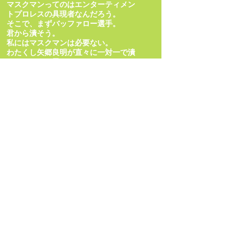
マスクマンってのはエンターティメン
トプロレスの具現者なんだろう。
そこで、まずバッファロー選手。
君から潰そう。
私にはマスクマンは必要ない。
わたくし矢郷良明が直々に一対一で潰
しにいこうと思う。
ただ、バッファローにもインセンティ
ブが必要だから、私のVKF第4代暫定
王座に挑戦させることにしよう。
そして君が負ければ、今後はマスクを
外して貰おう。
これならお互いかけるものがあり、闘
いのストレート・レスリングになるだ
ろ？
そういうわけで、2015 VKFプロレス
マンデーナイトブロウル、2.16新木場
1stRING大会は、矢郷良明 vs バッフ
ァロー
の第4代VKF暫定王座とバッファロー
選手のマスク剥ぎをかけた、タイトル
マッチをメインイベントで行うことを
ゼネラルマネージャーとして決定す