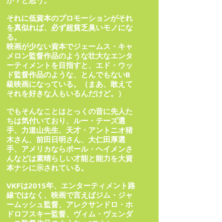
か？と思う。
それに低資本のプロモーションがそれ
を真似れば、必ず超貧乏臭いモノにな
る。
映画が少ない資本でジェームス・キャ
メロン監督作品のような壮大なエンタ
ーティメントを目指すと、エド・ウッ
ド監督作品のような、とんでもないB
級映画になっている。（まあ、敢えて
それを好きな人もいるんだけど。）
でもそんなことはとっくの昔に先人た
ちは気付いており、ルー・テーズ選
手、力道山先生、天才・アントニオ猪
木さん、前田日明さん、大仁田厚選
手、アメリカならポール・ヘイメンさ
んなどは素晴らしい才能と能力を大資
本ナシに示されている。
VKFは2015年、エンターティメント路
線ではなく、映画で言えばジム・ジャ
ームッシュ監督、アレクサンドロ・ホ
ドロフスキー監督、ヴィム・ヴェンダ