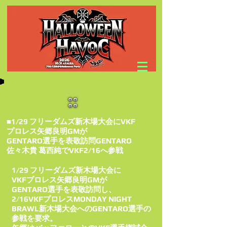
■1/29 フリーダムズ新木場大会にVKF
プロレス矢郷良明GMが
GENTARO選手を表敬訪問GENTARO
佐々木貴 葛西純でVKF2/16へ参戦
1/29 フリーダムズ新木場大会に
VKFプロレス矢郷良明GMが
GENTARO選手を表敬訪問し、
2/16VKFプロレスMONDAY NIGHT
BRAWL新木場大会へのGENTARO選手の
参戦を要求。