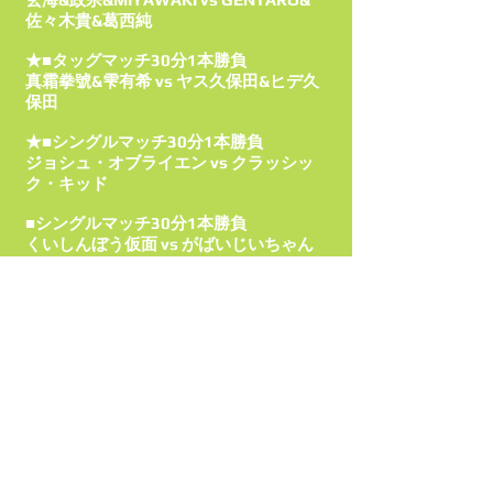
佐々木貴&葛西純
★■タッグマッチ30分1本勝負
真霜拳號&雫有希 vs ヤス久保田&ヒデ久
保田
★■シングルマッチ30分1本勝負
ジョシュ・オブライエン vs クラッシッ
ク・キッド
■シングルマッチ30分1本勝負
くいしんぼう仮面 vs がばいじいちゃん
試合順当日発表