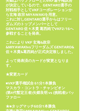
矢郷はバッファローとのVKF選手権試合
が決定しているので、GENTARO選手の
対戦相手としてVKFコーポレーションか
ら玄海 政宗 MIYAWAKIを用意。
これに対しGENTARO選手からはフリー
ダムズのトップメンバーとして
GENTARO 佐々木貴 葛西純でVKF2/16へ
参戦することを発表。
これにより VKF 玄海&政宗
&MIYAWAKIvsフリーダムズ GENTARO&
佐々木貴&葛西純が正式決定致しました。
よって発表済のカードが変更となりま
す。
★変更カード
■VKF選手権試合 61分1本勝負
マスカラ・コントラ・チャンピオン
(第4代暫定王者)矢郷良明 vs (挑戦者)バッ
ファロー
★■タッグマッチ60分1本勝負
玄海&政宗&MIYAWAKI vs GENTARO&