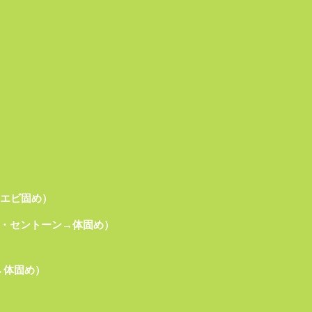
片エビ固め）
ビング・セントーン→体固め）
→体固め）