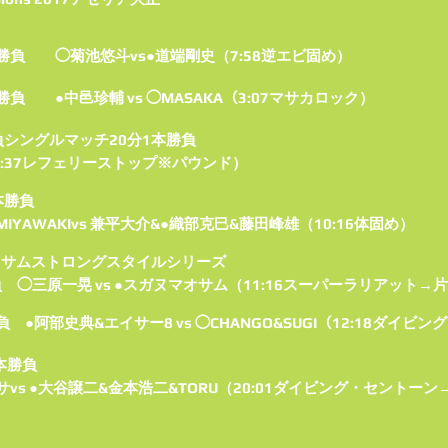
勝負 ◯菊池悠斗vs●道端剛史（7:58逆エビ固め）
負 ●中邑珍輔 vs ◯MASAKA（3:07マサカロック）
負シングルマッチ20分1本勝負
（6:37レフェリーストップ※パウンド）
本勝負
YAWAKIvs 兼平大介&●織部克巳&藤田峰雄（10:16体固め）
オサムストロングスタイルシリーズ
 ◯三原一晃 vs ●スガヌマオサム（11:16スーパーラリアット→
 ●阿部史典&エイサー8 vs ◯CHANGO&SUGI（12:18ダイ
本勝負
vs ●大谷譲二&金本浩二&TORU（20:01ダイビング・セントーン