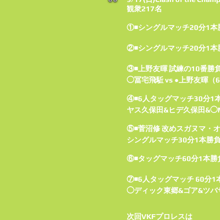
観衆217名
①◾シングルマッチ20分1本
②◾シングルマッチ20分1本勝
③◾上野友暉 試練の10番勝
◯冨宅飛駈 vs ●上野友暉
④◾6人タッグマッチ30分1
ヤス久保田&ヒデ久保田&◯MI
⑤◾菅沼修 改めスガヌマ・
シングルマッチ30分1本勝負
⑥◾タッグマッチ60分1本勝負
⑦◾6人タッグマッチ 60分1
◯ディック東郷&ゴア&ツバサ
次回VKFプロレスは