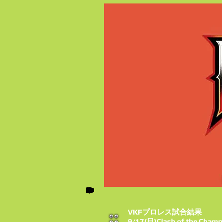
VKFプロレス試合結果
9/17(日)Clash of the C