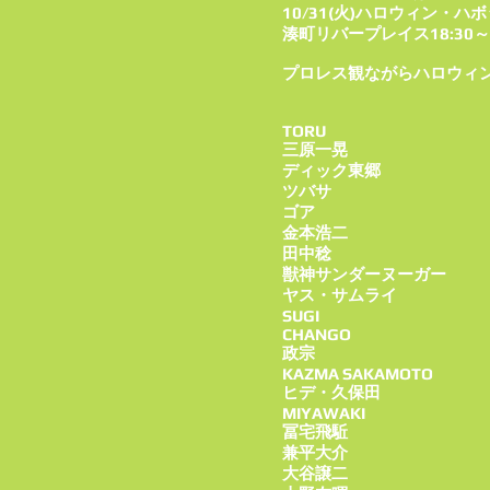
10/31(火)ハロウィン・ハ
湊町リバープレイス18:30～
プロレス観ながらハロウィ
TORU
三原一晃
ディック東郷
ツバサ
ゴア
金本浩二
田中稔
獣神サンダーヌーガー
ヤス・サムライ
SUGI
CHANGO
政宗
KAZMA SAKAMOTO
ヒデ・久保田
MIYAWAKI
冨宅飛駈
兼平大介
大谷譲二