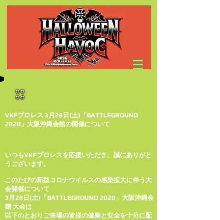
VKFプロレス 3月28日(土)「BATTLEGROUND
2020」大阪沖縄会館の開催について
いつもVKFプロレスを応援いただき、誠にありがと
うございます。
このたびの新型コロナウイルスの感染拡大に伴う大
会開催について
3月28日(土)「BATTLEGROUND 2020」大阪沖縄会
館 大会は
以下のとおりご来場の皆様の健康と安全を十分に配