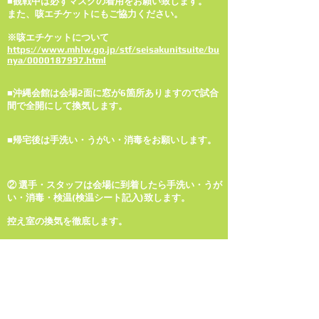
■観戦中は必ずマスクの着用をお願い致します。
また、咳エチケットにもご協力ください。
※咳エチケットについて
https://www.mhlw.go.jp/stf/seisakunitsuite/bu
nya/0000187997.html
■
沖縄会館は会場2面に窓が6箇所ありますので試合
間で全開にして換気します。
■
帰宅後は手洗い・うがい・消毒をお願いします。
② 選手・スタッフは会場に到着したら手洗い・うが
い・消毒・検温(検温シート記入)致します。
控え室の換気を徹底します。
試合以外はマスク着用します。
物販・ファンサービスはお客様との接触の無いよう
十分配慮します。
以上、
所属選手でない選手も強制し最善の予防法で大会を