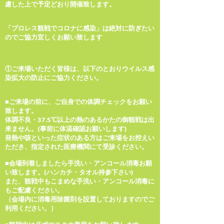
慮した上で予定どおり開催致します。
「プロレス観戦でコロナに感染」は絶対に防ぎたい
のでご協力宜しくお願い致します
①ご来場いただく皆様は、以下のとおりウイルス感
染拡大の防止にご協力ください。
■ご来場の前に、ご自身での体調チェックをお願い
致します。
️体調不良・37.5℃以上の熱のあるかたの御観戦は出
来ません。(事前に体温確認お願いします)
発熱や咳といった症状のある方はご来場をお控えい
ただき、指定された医療機関にて受診ください。
■会場到着しましたら手洗い・アンコール消毒お願
い致します。(ハンカチ・タオル持参下さい)
また、観戦中もこまめな手洗い・アンコール消毒に
もご配慮ください。
（会場内に消毒用除菌剤を設置しておりますのでご
利用ください。）