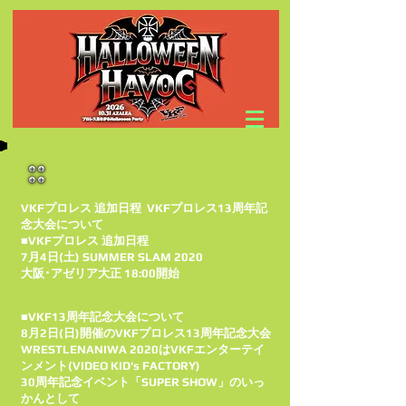
VKFプロレス 追加日程 VKFプロレス13周年記
念大会について
■VKFプロレス 追加日程
7月4日(土) SUMMER SLAM 2020
大阪･アゼリア大正 18:00開始
■VKF13周年記念大会について
8月2日(日)開催のVKFプロレス13周年記念大会
WRESTLENANIWA 2020はVKFエンターテイ
ンメント(VIDEO KID's FACTORY)
30周年記念イベント「SUPER SHOW」のいっ
かんとして