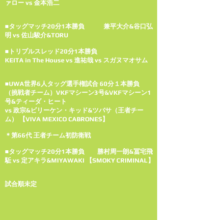
ァロー vs 金本浩二
■タッグマッチ20分1本勝負 兼平大介&谷口弘
明 vs 佐山駿介&TORU
■トリプルスレッド20分1本勝負
KEITA in The House vs 進祐哉 vs スガヌマオサム
■UWA世界6人タッグ選手権試合 60分１本勝負
（
挑戦者チーム）VKFマシーン3号&VKFマシーン1
号&ティーダ・ヒート
vs 政宗&ビリーケン・キッド&ツバサ（王者チー
ム） 【VIVA MEXICO CABRONES】
＊第66代 王者チーム初防衛戦
■タッグマッチ20分1本勝負 勝村周一朗&冨宅飛
駈 vs 定アキラ&MIYAWAKI 【SMOKY CRIMINAL】
試合順未定