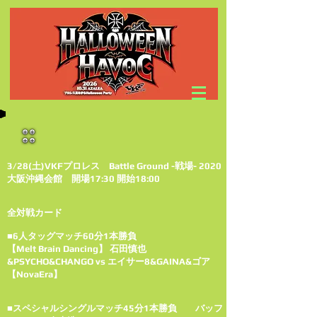
3/28(土)VKFプロレス Battle Ground -戦場- 2020
大阪沖縄会館 開場17:30 開始18:00
全対戦カード
■6人タッグマッチ60分1本勝負
【Melt Brain Dancing】 石田慎也
&PSYCHO&CHANGO vs エイサー8&GAINA&ゴア
【NovaEra】
■スペシャルシングルマッチ45分1本勝負 バッフ