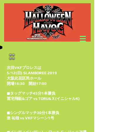
次回VKFプロレスは
5/12(日) SLAMBOREE 2019
大阪此花区民ホール
開場16:30 開始17:00
◼タッグマッチ45分1本勝負
冨宅飛駈&ゴア vs TORU&Ｘ(イニシャルK)
◼シングルマッチ30分1本勝負
進 祐哉 vs VKFマシーン1号