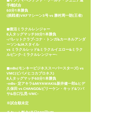
◼インディペンデント・ワールド・ジュニア選
手権試合
60分1本勝負
(挑戦者)VKFマシーン3号 vs 勝村周一朗(王者)
◼復活ミラクルレンジャー
6人タッグマッチ30分1本勝負
-パレットクラブ-コナ・トンガ&カーネルアンダ
ーソン&JAスタイル
vs ミラクルレッド&ミラクルイエロー&ミラク
ルピンク-ミラクルレンジャー-
◼mBs(モンキービジネススーパースターズ) vs
VMC(ビバメヒコカブロネス)
8人タッグマッチ60分1本勝負
-mBs- 定アキラ&MIYAWAKI&新井健一郎&ヒデ
久保田 vs CHANGO&ビリーケン・キッド&ツバ
サ&谷口弘晃-VMC-
※試合順未定
チケット料金(当日500円UP)
最前列 5000円
指定席 4000円