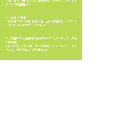
○KEITA in THE HOUSE（9分35秒、オースイスープレッ
クス）冨宅飛駈●￼
4、30分1本勝負
○金本浩二＆田中稔（9分11秒、足4の字固め）VKFマシ
ーン1号●＆VKFマシーン3号￼
5、次期VKF王座挑戦者決定戦4WAYラダーマッチ（60分
1本勝負）
○谷口弘晃（11分8秒、ケース獲得）クワイエット・スト
ーム●／兼平大介●／小杉研太●￼
6、45分1本勝負
ゴア＆GAINA＆○エイサー8（20分57秒、片エビ固め）ツ
バサ＆ビリーケン・キッド＆政宗●
※オジロザウルス￼
ゴア組が「オキナワンパワー」でＵＷＡ世界６人タッグ
奪取宣言／谷口が8・16大阪でゴアのシングル王座に挑
戦￼