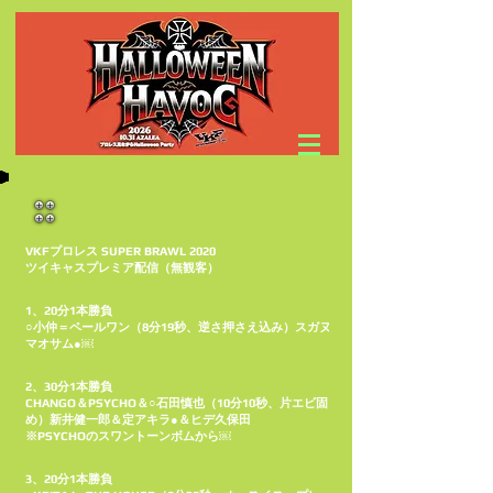
VKFプロレス SUPER BRAWL 2020
ツイキャスプレミア配信（無観客）
1、20分1本勝負
○小仲＝ペールワン（8分19秒、逆さ押さえ込み）スガヌ
マオサム●￼
2、30分1本勝負
CHANGO＆PSYCHO＆○石田慎也（10分10秒、片エビ固
め）新井健一郎＆定アキラ●＆ヒデ久保田
※PSYCHOのスワントーンボムから￼
3、20分1本勝負