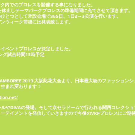
ーク内でのプロレスを開催する事になりました。
を休止しテーマパークプロレスの準備期間に充てさせて頂きます。
ひとつとして常設会場で365日、1日2～3公演を行います。
デンウィーク前後には発表致します。
料イベントプロレスが決定しました。
リング試合時間13時予定
 SLAMBOREE 2019 大阪此花大会より、日本最大級のファッシ
く生まれ変わります！
tion.net/
ガールやDIVAの登場。そして京セラドームで行われる関西コレクシ
ーテイメントを発信していきますので今後のVKFプロレスにご期待