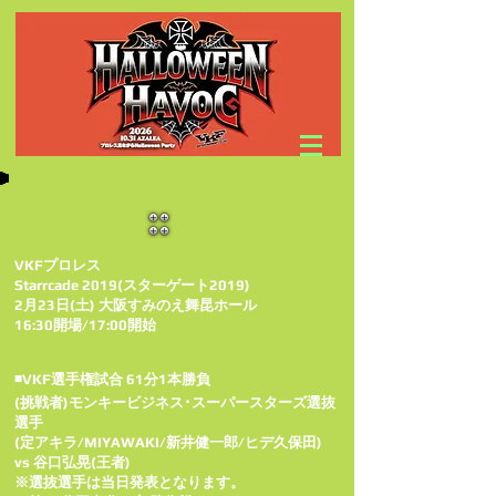
VKFプロレス
Starrcade 2019(スターゲート2019)
2月23日(土) 大阪すみのえ舞昆ホール
16:30開場/17:00開始
◾VKF選手権試合 61分1本勝負
(挑戦者)モンキービジネス･スーパースターズ選抜
選手
(定アキラ/MIYAWAKI/新井健一郎/ヒデ久保田)
vs 谷口弘晃(王者)
※選抜選手は当日発表となります。