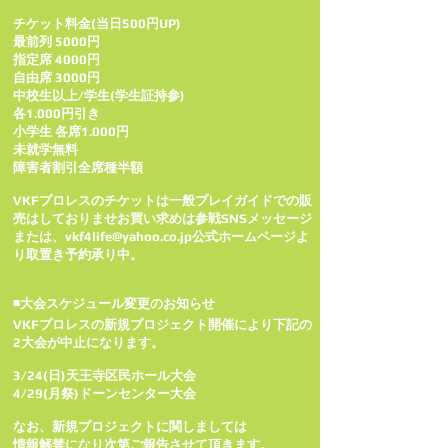
チケット料金(当日500円UP)
最前列 5000円
指定席 4000円
自由席 3000円
中校生以上/学生(学生証持参)
各1.000円引き
小学生 各席1.000円
未就学無料
障害者割引全席種半額
VKFプロレスのチケットは一般プレイガイドでの販
売はしておりませお買い求めは参戦SNSメッセージ
または、vkf4life@yahoo.co.jp公式ホームページよ
り取置き予約承り中。
◾大会スケジュール変更のお知らせ
VKFプロレスの新規プロジェクト開催により下記の
2大会が中止になります。
3/24(日)天王寺区民ホール大会
4/29(月祭)ドーンセンター大会
なお、新規プロジェクトに関しましては
情報解禁になり次第ご報告させて頂きます。