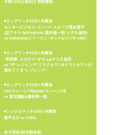
※第10代王者谷口 初防衛戦
◾タッグマッチ30分1本勝負
モンキービジネス･スーパースターズ選抜選手
(定アキラ/MIYAWAKI/新井健一郎/ヒデ久保田)
vs CHANGO&ビリーケン･キッド&ツバサ-VMC-
◾タッグマッチ30分1本勝負
-革明軍- スガヌマ･オサム&ヤス久保田
vs "ザ･レジェンド"ミラクルマン&ミラクルマンが
連れてくる"レジェンド"
◾タッグマッチ30分1本勝負
VKFマシーン1号&VKFマシーン3号
vs 冨宅飛駈&勝村周一朗
◾シングルマッチ30分1本勝負
兼平大介 vs TORU
全５試合(試合順未定)