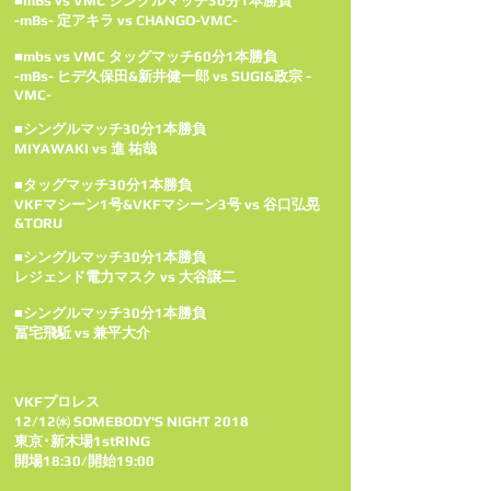
■mBs vs VMC シングルマッチ30分1本勝負
-mBs- 定アキラ vs CHANGO-VMC-
■mbs vs VMC タッグマッチ60分1本勝負
-mBs- ヒデ久保田&新井健一郎 vs SUGI&政宗 -
VMC-
■シングルマッチ30分1本勝負
MIYAWAKI vs 進 祐哉
■タッグマッチ30分1本勝負
VKFマシーン1号&VKFマシーン3号 vs 谷口弘晃
&TORU
■シングルマッチ30分1本勝負
レジェンド電力マスク vs 大谷譲二
■シングルマッチ30分1本勝負
冨宅飛駈 vs 兼平大介
VKFプロレス
12/12㈬ SOMEBODY'S NIGHT 2018
東京･新木場1stRING
開場18:30/開始19:00