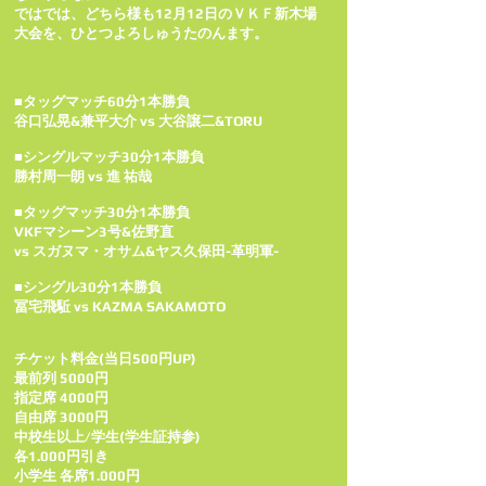
ではでは、どちら様も12月12日のＶＫＦ新木場
大会を、ひとつよろしゅうたのんます。
■タッグマッチ60分1本勝負
谷口弘晃&兼平大介 vs 大谷譲二&TORU
■シングルマッチ30分1本勝負
勝村周一朗 vs 進 祐哉
■タッグマッチ30分1本勝負
VKFマシーン3号&佐野直
vs スガヌマ・オサム&ヤス久保田-革明軍-
■シングル30分1本勝負
冨宅飛駈 vs KAZMA SAKAMOTO
チケット料金(当日500円UP)
最前列 5000円
指定席 4000円
自由席 3000円
中校生以上/学生(学生証持参)
各1.000円引き
小学生 各席1.000円