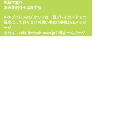
未就学無料
障害者割引全席種半額
VKFプロレスのチケットは一般プレイガイドでの
販売はしておりませお買い求めは参戦SNSメッセ
ージ
または、vkf4life@yahoo.co.jp公式ホームページ
より取置き予約承り中。
政宗
d.t.masamune01@gmail.com
ツバサ 283mex@gmail.com
ビリー billykenkid@gmail.com
TORU on_the_road0225@yahoo.co.jp
ゴア kaijinhabuotoko@yahoo.co.jp
ヒデ hidekbota@gmail.com
定アキラ info@joe-akira.com
VKFマシーン vkf4life@yahoo.co.jp
谷口弘晃 taniro10@yahoo.co.jp
勝村
https://twitter.com/shu_katsumura
スガヌマ sugachan036@yahoo.co.jp
進
https://twitter.com/susumu___
ヤス久保田
https://twitter.com/yasukubota0723
KAZMA kazmasakamoto@gmail.com
CHANGO
https://twitter.com/changodayo