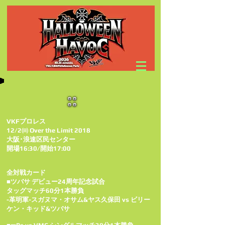
VKFプロレス
12/2㈰ Over the Limit 2018
大阪･浪速区民センター
開場16:30/開始17:00
全対戦カード
■ツバサ デビュー24周年記念試合
タッグマッチ60分1本勝負
-革明軍-スガヌマ・オサム&ヤス久保田 vs ビリー
ケン・キッド&ツバサ