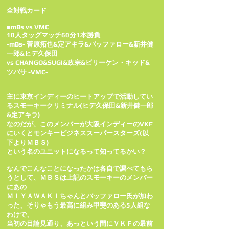
全対戦カード
■mBs vs VMC
10人タッグマッチ60分1本勝負
-mBs- 菅原拓也&定アキラ&バッファロー&新井健
一郎&ヒデ久保田
vs CHANGO&SUGI&政宗&ビリーケン・キッド&
ツバサ -VMC-
主に東京インディーのヒートアップで活動してい
るスモーキークリミナル(ヒデ久保田&新井健一郎
&定アキラ)
なのだが、このメンバーが大阪インディーのVKF
にいくとモンキービジネススーパースターズ(以
下よりＭＢＳ)
という名のユニットになるって知ってるかい？
なんでこんなことになったかは各自で調べてもら
うとして、ＭＢＳは上記のスモーキーのメンバー
にあの
ＭＩＹＡＷＡＫＩちゃんとバッファロー氏が加わ
った、そりゃもう最高に組み甲斐のある5人組な
わけで、
当初の目論見通り、あっという間にＶＫＦの最前