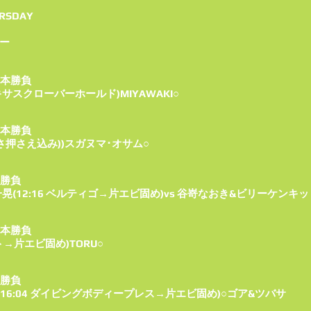
RSDAY
ー
1本勝負
テキサスクローバーホールド)MIYAWAKI○
1本勝負
(逆さ押さえ込み))スガヌマ･オサム○
本勝負
晃(12:16 ベルティゴ→片エビ固め)vs 谷嵜なおき&ビリーケンキッ
1本勝負
ト→片エビ固め)TORU○
本勝負
16:04 ダイビングボディープレス→片エビ固め)○ゴア&ツバサ