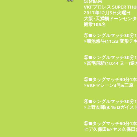
試合結果
VKFプロレス SUPER THU
2017年12月5日火曜日
大阪･天満橋ドーンセンタ
観衆105名
①◼シングルマッチ30分
×菊池悠斗(11:22 変形
②◼シングルマッチ30分
×冨宅飛駈(10:44 ヌー
③◼タッグマッチ30分1
×VKFマシーン3号&三原一
④◼シングルマッチ30分
×上野友暉(9:46 Dガイス
⑤◼タッグマッチ60分1
ヒデ久保田&×ヤス久保田(