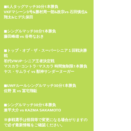
◼6人タッグマッチ30分1本勝負
VKFマシーン3号&勝村周一朗&政宗vs 石田慎也&
翔太&ヒデ久保田
◼シングルマッチ30分1本勝負
藤田峰雄 vs 谷嵜なおき
◼トップ・オブ・ザ・スーパーシニア１回戦決勝
戦
初代VWJP･シニア王者決定戦
マスカラ･コントラ･マスカラ 時間無制限1本勝負
ヤス・サムライ vs 獣神サンダーヌーガー
◼UWFルールシングルマッチ30分1本勝負
佐野 直 vs 冨宅飛駈
◼シングルマッチ30分1本勝負
兼平大介 vs KAZMA SAKAMOTO
※参戦選手は怪我等で変更になる場合がりますの
で必ず最新情報をご確認ください。