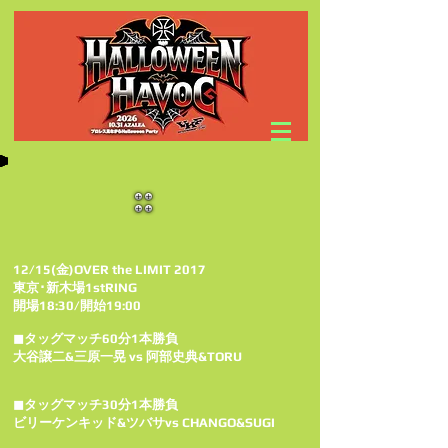
12/15(金)OVER the LIMIT 2017
東京･新木場1stRING
開場18:30/開始19:00
◼タッグマッチ60分1本勝負
大谷譲二&三原一晃 vs 阿部史典&TORU
◼タッグマッチ30分1本勝負
ビリーケンキッド&ツバサvs CHANGO&SUGI