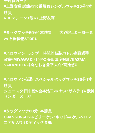
全対戦カード
◾上野友暉 試練の10番勝負シングルマッチ20分1本
勝負
VKFマシーン3号 vs 上野友暉
◾タッグマッチ60分1本勝負 大谷譲二&三原一晃
vs 石田慎也&TORU
◾ハロウィン･ランブー時間差仮装バトル参戦選手
政宗/MIYAWAKI/ヒデ久保田冨宅飛駈/KAZMA
SAKANOTO/谷嵜なおき兼平大介/菊池悠斗
◾ハロウィン仮装･スペシャルタッグマッチ30分1本
勝負
ジュニスタ 田中稔&金本浩二vs ヤス･サムライ&獣神
サンダーヌーガー
◾タッグマッチ60分1本勝負
CHANGO&SUGI&ビリーケン･キッドvs ケルベロス
ゴア&ツバサ&ディック東郷