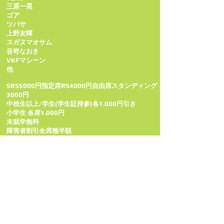
三原一晃
ゴア
ツバサ
上野友暉
スガヌマオサム
谷嵜なおき
VKFマシーン
他
SRS5000円指定席RS4000円自由席スタンディング
3000円
中校生以上/学生(学生証持参)各1.000円引き
小学生 各席1.000円
未就学無料
障害者割引全席種半額
◾お問い合わせ VKF BATTLE ENTERTAINMENT06-
6573-0668
http://vkf4life.wix.com/vkf4life