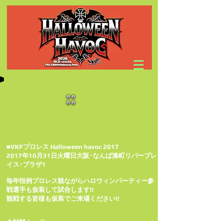
■VKFプロレス Halloween havoc 2017
2017年10月31日火曜日大阪･なんば湊町リバープレ
イス･プラザ1
毎年恒例プロレス観ながらハロウィンパーティー参
戦選手も仮装して試合します!!
観戦する皆様も仮装でご来場ください!!