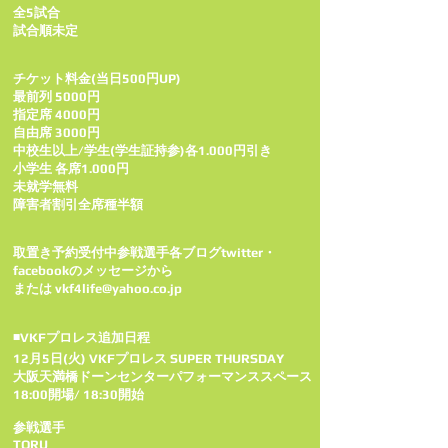
全5試合
試合順未定
チケット料金(当日500円UP)
最前列 5000円
指定席 4000円
自由席 3000円
中校生以上/学生(学生証持参)各1.000円引き
小学生 各席1.000円
未就学無料
障害者割引全席種半額
取置き予約受付中参戦選手各ブログtwitter・
facebookのメッセージ­から
または
vkf4life@yahoo.co.jp
◾VKFプロレス追加日程
12月5日(火) VKFプロレス SUPER THURSDAY
大阪天満橋ドーンセンターパフォーマンススペース
18:00開場/ 18:30開始
参戦選手
TORU