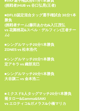
■VKF選手権試合61分1本勝負
(挑戦者)HUB vs 谷口弘晃(王者)
■DFLD認定混合タッグ選手権試合 30分1本
勝負
(挑戦者チーム)藤田あかね&入江茂弘
vs 花園桃花&スペル・デルフィン(王者チー
ム)
■シングルマッチ20分1本勝負
ZONES vs 松本浩代
■シングルマッチ20分1本勝負
定アキラ vs 織部克巳
■シングルマッチ20分1本勝負
大谷譲二 vs 金本浩二
■ミクスド6人タッグマッチ20分1本勝負
菊タロー&Gamma&SAKI
vs エロティコ&ガメラス&小橋マリカ