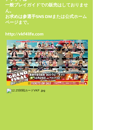
一般プレイガイドでの販売はしておりませ
ん。
お求めは参選手SNS DMまたは公式ホーム
ページまで。
http://vkf4life.com