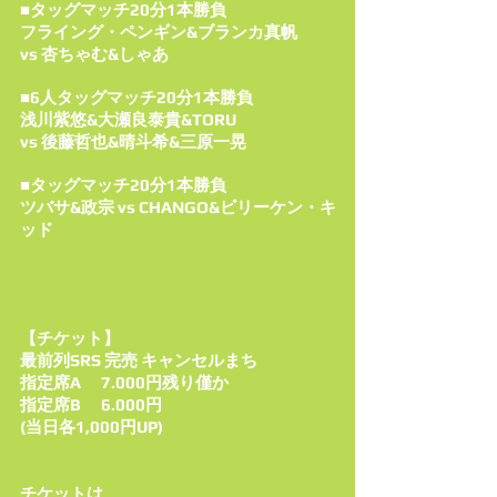
■タッグマッチ20分1本勝負
フライング・ペンギン&ブランカ真帆
vs 杏ちゃむ&しゃあ
■6人タッグマッチ20分1本勝負
浅川紫悠&大瀬良泰貴&TORU
vs 後藤哲也&晴斗希&三原一晃
■タッグマッチ20分1本勝負
ツバサ&政宗 vs CHANGO&ビリーケン・キ
ッド
【チケット】
最前列SRS 完売 キャンセルまち
指定席A 7.000円残り僅か
指定席B 6.000円
​​(当日各1,000円UP)
チケットは