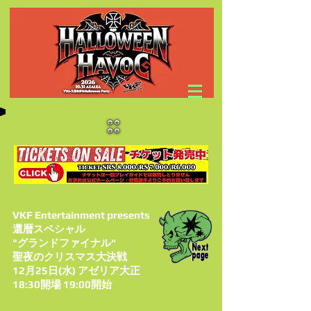
VKF Entertainment presents
還暦スペシャル
"グランドファイナル"
聖夜のクリスマス大決戦
12月25日(水) アゼリア大正
18:30開場 19:00開始