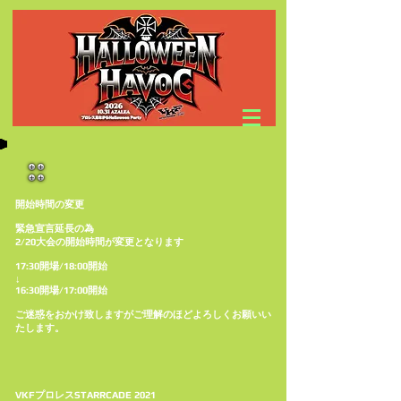
開始時間の変更
緊急宣言延長の為
2/20大会の開始時間が変更となります
17:30開場/18:00開始
↓
16:30開場/17:00開始
​ご迷惑をおかけ致しますがご理解のほどよろしくお願いい
たします。
VKFプロレスSTARRCADE 2021