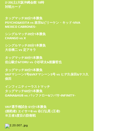
2/20(土)大阪沖縄会館 18時
対戦カード
タッグマッチ30分1本勝負
​PSYCHO&KEITA vs 政宗&ビリーケン・キッド-VIVA
MEXICO CABRONES-
シングルマッチ20分1本勝負
CHANGO vs X
シングルマッチ20分1本勝負
大谷穣二 vs 定アキラ
タッグマッチ30分1本勝負
佐山駿介&TORU vs 小杉研太&後藤哲也
タッグマッチ30分1本勝負
VKFマシーン1号&VKFマシーン3号 vs ヒデ久保田&ヤス久
保田
インフィニティーラストマッチ
タッグマッチ60分1本勝負
GAINA&HUB vs バッファロー&ツバサ-INFINITY-
VKF選手権試合 61分1本勝負
(挑戦者) エイサー8 vs 谷口弘晃 (王者)
※王者3度目の防衛戦