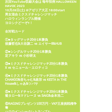
次回YouTube収録大会は 毎年恒例 HALLOWEEN
HAVOC 2023
10月28日(土) @アゼリア大正 18:00start
男女混合ミクスドチャレンジマッチ
ハロウィンランブル開催
ヨロシクどーぞｯ！
全対戦カード
①■タッグマッチ20分1本勝負
後藤哲也&大谷譲二 vs エイサー8&HUB
②■シングルマッチ20分1本勝負
定
アキラ vs 小杉研太
③■ミクスドチャレンジマッチ20分1本勝負
X vs セニョール・エロティコ
④■ミクスドチャレンジマッチ20分1本勝負
CHANGO&杏ちゃむ&政宗 vs KEITA in THE
House&しゃあ&ツバサ
⑤■ミクスドチャレンジマッチ20分1本勝負
菊タロー&マドレーヌ vs SAKI&金本浩二
⑥RAGINGプレゼンツ100万円・VKF王座挑戦権争
奪
ハロウインシークレトランブル